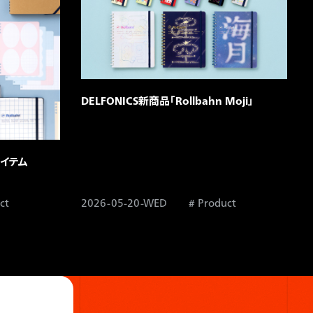
DELFONICS新商品「Rollbahn Moji」
イテム​
ct
2026-05-20-WED
Product