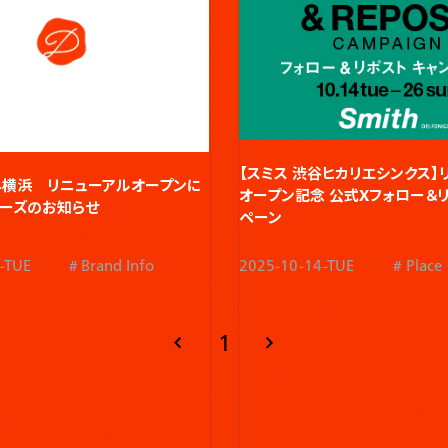
【スミス 渋谷ヒカリエシンクス】
ネ横浜 リニューアルオープンに
オープン記念 公式Xフォロー＆
ーズのお知らせ
ペーン
-TUE
Brand Info
2025-10-14-TUE
Place
1