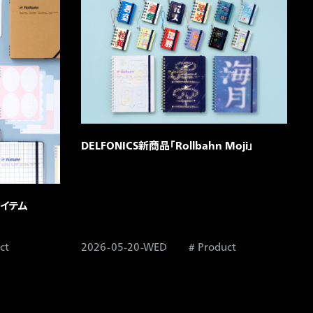
DELFONICS新商品「Rollbahn Moji」
イテム​
ct
2026-05-20-WED
Product