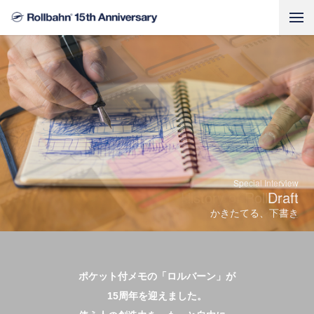
Rollbahn 15th Anniversary
Special Interview
Story
History of Rollbahn
Draft
かきたてる、下書き
ロルバーンの歴史
ポケット付メモの「ロルバーン」が
15周年を迎えました。