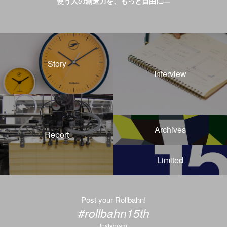
使う人の創造力を、もっと自由に—
Story
Interview
Archives
Report
Limited
Post your Rollbahn!
#rollbahn15th
Instagram